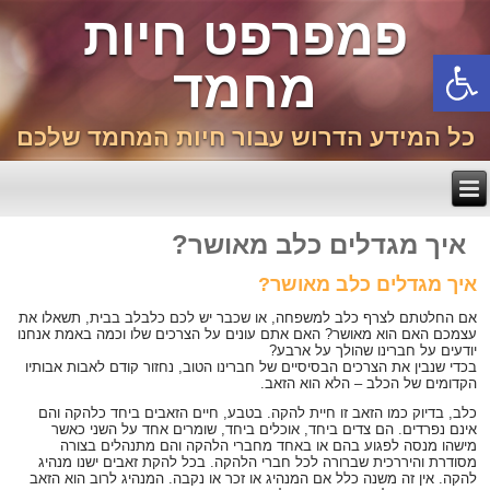
פמפרפט חיות
פתח סרגל נגישות
מחמד
כל המידע הדרוש עבור חיות המחמד שלכם
איך מגדלים כלב מאושר?
איך מגדלים כלב מאושר?
אם החלטתם לצרף כלב למשפחה, או שכבר יש לכם כלבלב בבית, תשאלו את
עצמכם האם הוא מאושר? האם אתם עונים על הצרכים שלו וכמה באמת אנחנו
יודעים על חברינו שהולך על ארבע?
בכדי שנבין את הצרכים הבסיסיים של חברינו הטוב, נחזור קודם לאבות אבותיו
הקדומים של הכלב – הלא הוא הזאב.
כלב, בדיוק כמו הזאב זו חיית להקה. בטבע, חיים הזאבים ביחד כלהקה והם
אינם נפרדים. הם צדים ביחד, אוכלים ביחד, שומרים אחד על השני כאשר
מישהו מנסה לפגוע בהם או באחד מחברי הלהקה והם מתנהלים בצורה
מסודרת והיררכית שברורה לכל חברי הלהקה. בכל להקת זאבים ישנו מנהיג
להקה. אין זה משנה כלל אם המנהיג או זכר או נקבה. המנהיג לרוב הוא הזאב