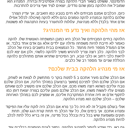
הדומיננטי, ששולט בשאר חברי הלהקה בצורה אסרטיבית וברורה. המנהיג הוא
שמוביל את הלהקה בזמן שהם נודדים, יוצאים לציד ואף צריכים להתרבות.
כיום, הכלבים אמנם מבויתים ולא חיים בטבע כמו הזאבים, אך עדיין הצורך
שלהם בלהקה ובמנהיג להקה טמונים בהם וללא להקה (שיכולה לכלול אפילו
אדם אחד בלבד) וללא מנהיגות, עלולות להתעורר בעיות התנהגות לא פשוטות.
אז מהי הלהקה ואיך נדע מי המנהיג?
הלהקה בחיים המבויתים של הכלב היא כמובן המשפחה האנושית שלו. להקה
כאמור לא חייבת להיות משפחה גדולה עם ילדים אלא גם אדם אחד בלבד, או
אדם המגדל מספר חיות מחמד. כל הנמצאים בבית נחשבים בעיניו של הכלב
לבני הלהקה. כלב רוצה וצריך להרגיש משויך ללהקה כלשהי, ולכן אם יצא לכם
לראות כלבי רחוב או כלבי טבע, רוב הסיכויים שתראו אותם מתהלכים כלהקה
הכוללת שניים עד מספר רב של כלבים.
אז מי מנהיג הלהקה בבית שלכם?
אם הכלב שלכם מעיר אתכם ב 5 לפנות בוקר כי מתחשק לו לצאת או לשחק,
אם הכלב שלכם הולך לפניכם (ומושך ברצועה) במהלך הליכה, אם הכלב שלכם
נובח עליכם כשהוא רוצה משהו מכם, אם הכלב שלכם אינו מקשיב לכם שאתם
מצווים עליו לעשות משהו, אם הכלב שלכם מגונן עליכם בצורה יוצאת דופן כמו
לתקוף אדם או חיה אחרת המתקרבת אליכם, או שמציק לכם במהלך הארוחה
שלכם – הכלב שלכם הוא מנהיג הלהקה.
אולי בעולם מקביל זה לא היה כל כך נורא אם הכלב היה לוקח עליו את הפיקוד
ומנהיג אתכם. אך בימים אלו, כל עוד הכלב חי תחת קורת הגג שלנו, תחת
חוקים ומשמעת שיש בכל בית ובכלל בכל מדינה, אין זה בריא כלל לתת לכלב
להיות מנהיג הלהקה.
גם כאן, כדי שנדע להפוך למנהיגי הלהקה, נחזור לגנים הטמונים בכלבים עוד