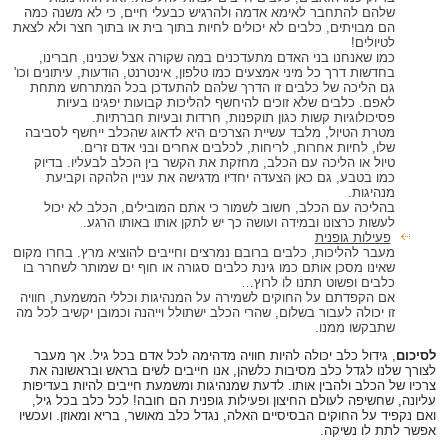
שלהם להתחבר לאימא אדמה ולהרגיש כבעלי חיים, כי לא משנה כמה
הם מבויתים, כלבים לא יכולים לחיות בתוך בית או בתוך חצר ולא לצאת
לטיולים!
כמו שאנחנו בני האדם מתעדכנים במה שקורה אצל שכנינו, חברינו,
בחדשות דרך כל מיני אמצעים כמו טלפון, אינטרנט, הודעות, עיתונים וכו'
גם הליכה של כלבים זו הדרך שלהם להתעדכן בכל המתרחש מתחת
לאפם. כלבים שלא זוכים להיחשף להליכות קבועות יפגינו בעיות
פסיכולוגיות קשות כגון תוקפנות, חרדות ובעיות חברתיות.
מטרת הטיול, מלבד עשיית הצרכים היא לדאוג שהכלב ייחשף לסביבה
שלו, לחיות אחרות, לריחות, לכלבים אחרים ובני אדם זרים.
טיול או הליכה עם הכלב, מחזקת את הקשר בין הכלב לבעליו. בדיוק
כמו בטבע, גם כאן הצעדה יחדיו מדגישה את עניין הלהקה וקביעת
מנהיגות.
בהליכה עם הכלב, חשוב לשמור כי אתם המובילים, הכלב לא יכול
לעשות כרצונו ובמידה ועושה כך יש לתקן אותו באותו הרגע.
פעילות גופנית
מעבר להליכות, כלבים ברובם נמרצים וחייבים להוציא מרץ. בחרו מקום
שאינו מסכן אותם כמו גינת כלבים סגורה או חוף ים שמותר לשחרר בו
כלבים ופשוט תתנו לו לרוץ…
אם הקפדתם על החוקים לשמירה על המנהיגות וכללי המשמעת, חוויה
זו יכולה לעבור בשלום, שהרי הכלב ישתולל וייהנה וכמובן יקשיב לכל מה
שתבקשו ממנו.
לסיכום
, גידול כלב יכולה להיות חוויה מדהימה לכל אדם בכל גיל. אך מעבר
לצורך שלנו לגדל כלב מסיבות כלשהן, אנו חייבים לשים בראש ובראשונה את
צרכיו של הכלב ולהבין אותו. לדעת שמנהיגות ומשמעת חייבים להיות בעדיפות
עליונה, שחשיפה לעולם החיצון ופעילות גופנית הם חובה! לכל כלב בכל גיל,
ואם נקפיד על החוקים הבסיסיים האלה, נגדל כלב מאושר, בריא ומאוזן. ועכשיו
אפשר לתת לו נשיקה.