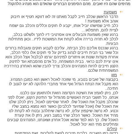
מהימים שהם היו זאבים. מהם הסימנים הברורים שהאדם הוא מנהיג הלהקה?
משמעת
הדבר הראשון שכלב חייב לקבל מאתנו זה לאו דווקא חטיף או חיבוק
אוהב אלא משמעת !
כלב חייב שמישהו יוביל אותו, יקבע לו חוקים וכללים והכלב גם ישמח
לציית להם, תתפלאו…
ברגע שאין משמעת והבעלים אינו אסרטיבי דיו לחנך ולשלוט בכלב,
לכלב לא תהיה ברירה אלא לקחת את המושכות לידיו.. וכאן מתחילות
הבעיות.
ברגע שנכנס אליכם כלב הביתה, עליכם לקבוע חוקים ומגבלות ברורים
וכל שאר בני הבית חייבים לנהוג בדיוק על פי חוקים אלו כלפי הכלב,
אחרת פקודות שונות או וויתורים למיניהם יגרמו לבלבול אצל הכלב והוא
אינו יציית לכם כראוי. בבית המשפחה, כל אדם מהסבתא ועד לתינוק
הקטן חייבים להיות המנהיגים והכלב צריך להבין שהוא האחרון בהיררכיה
המשפחתית שלכם.
מזון
בקבוצה של זאבים בטבע, מי שזוכה לאכול ראשון הוא כמובן המנהיג.
הוא מקבל את הנתח הגדול ואף אחד מחברי הלהקה לא יעז לגנוב לו
חתיכה..
לכן, ניתן לאמץ את השיטה הקדומה הזאת ולהתאמן עם כלבנו.
אנחנו, כל תושבי הבית האנושיים מהגדול עד התינוק הקטן, יאכלו לפני
שהכלב מקבל את האוכל שלו. לאחר שסיימנו לאכול, ניתן לכלב שלנו
את האוכל שלו (אוכל שמיועד לכלבים) כאשר הוא נמצא במצב שליו
וכנוע. לא נרשה שיקפוץ עלינו, לא נרשה שיתלהב ובטח לא לקחת לנו
מהיד את האוכל. כאשר הכלב שרוי במצב רגוע, ניתן לו את קערת
האוכל שלו. כך הוא למד שהוא אוכל אחרון ושאנחנו, המנהיגים קובעים
ומחליטים מתי הוא יכול לאכול.
טיולים
בדיוק כמו הזאבים, כלבים חייבים לצאת להליכות. זאת ההזדמנות